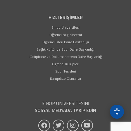
HIZLI ERİŞİMLER
(yeni sekmede açılır)
Sinop Üniversitesi
(yeni sekmede açılır)
Öğrenci Bilgi Sistemi
(yeni sekmede açılır)
Öğrenci İşleri Daire Başkanlığı
(yeni sekmede açılır)
Sağlık Kültür ve Spor Daire Başkanlığı
(yeni sekmede açıl
Kütüphane ve Dokumantasyon Daire Başkanlığı
(yeni sekmede açılır)
Öğrenci Kulüpleri
(yeni sekmede açılır)
Spor Tesisleri
(yeni sekmede açılır)
Kampüste Olanaklar
SİNOP ÜNİVERSİTESİNİ
SOSYAL MEDYADA TAKİP EDİN
(yeni sekmede açılır)
(yeni sekmede açılır)
(yeni sekmede açılır)
(yeni sekmede açıl