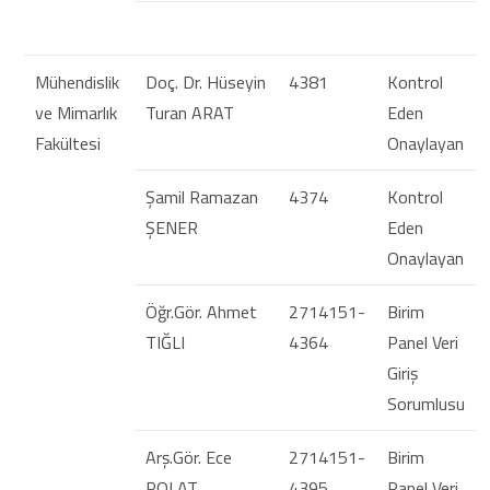
Mühendislik
Doç. Dr. Hüseyin
4381
Kontrol
ve Mimarlık
Turan ARAT
Eden
Fakültesi
Onaylayan
Şamil Ramazan
4374
Kontrol
ŞENER
Eden
Onaylayan
Öğr.Gör. Ahmet
2714151-
Birim
TIĞLI
4364
Panel Veri
Giriş
Sorumlusu
Arş.Gör. Ece
2714151-
Birim
POLAT
4395
Panel Veri