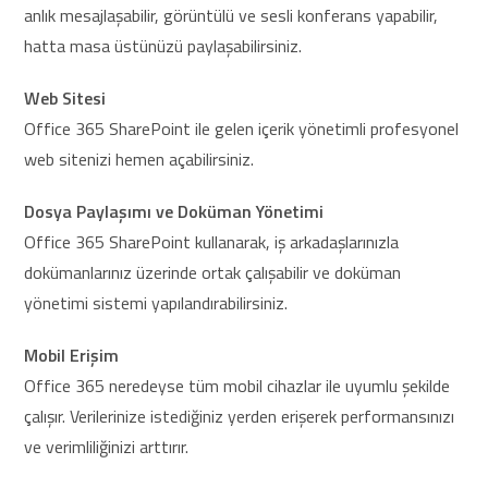
anlık mesajlaşabilir, görüntülü ve sesli konferans yapabilir,
hatta masa üstünüzü paylaşabilirsiniz.
Web Sitesi
Office 365 SharePoint ile gelen içerik yönetimli profesyonel
web sitenizi hemen açabilirsiniz.
Dosya Paylaşımı ve Doküman Yönetimi
Office 365 SharePoint kullanarak, iş arkadaşlarınızla
dokümanlarınız üzerinde ortak çalışabilir ve doküman
yönetimi sistemi yapılandırabilirsiniz.
Mobil Erişim
Office 365 neredeyse tüm mobil cihazlar ile uyumlu şekilde
çalışır. Verilerinize istediğiniz yerden erişerek performansınızı
ve verimliliğinizi arttırır.