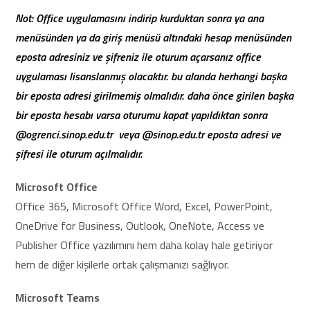
Not: Office uygulamasını indirip kurduktan sonra ya ana
menüsünden ya da giriş menüsü altındaki hesap menüsünden
eposta adresiniz ve şifreniz ile oturum açarsanız office
uygulaması lisanslanmış olacaktır. bu alanda herhangi başka
bir eposta adresi girilmemiş olmalıdır. daha önce girilen başka
bir eposta hesabı varsa oturumu kapat yapıldıktan sonra
@ogrenci.sinop.edu.tr veya @sinop.edu.tr eposta adresi ve
şifresi ile oturum açılmalıdır.
Microsoft Office
Office 365, Microsoft Office Word, Excel, PowerPoint,
OneDrive for Business, Outlook, OneNote, Access ve
Publisher Office yazılımını hem daha kolay hale getiriyor
hem de diğer kişilerle ortak çalışmanızı sağlıyor.
Microsoft Teams