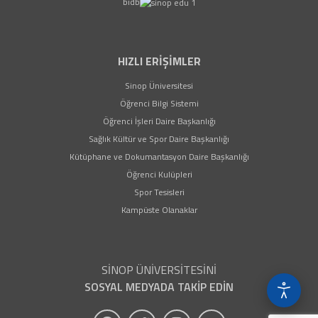
bidb
HIZLI ERİŞİMLER
(yeni sekmede açılır)
Sinop Üniversitesi
(yeni sekmede açılır)
Öğrenci Bilgi Sistemi
(yeni sekmede açılır)
Öğrenci İşleri Daire Başkanlığı
(yeni sekmede açılır)
Sağlık Kültür ve Spor Daire Başkanlığı
(yeni sekmede açıl
Kütüphane ve Dokumantasyon Daire Başkanlığı
(yeni sekmede açılır)
Öğrenci Kulüpleri
(yeni sekmede açılır)
Spor Tesisleri
(yeni sekmede açılır)
Kampüste Olanaklar
SİNOP ÜNİVERSİTESİNİ
SOSYAL MEDYADA TAKİP EDİN