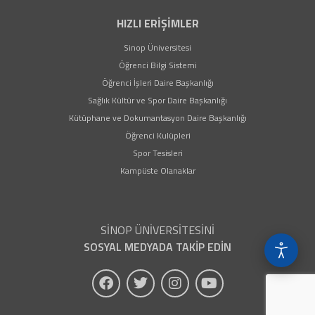
HIZLI ERİŞİMLER
(yeni sekmede açılır)
Sinop Üniversitesi
(yeni sekmede açılır)
Öğrenci Bilgi Sistemi
(yeni sekmede açılır)
Öğrenci İşleri Daire Başkanlığı
(yeni sekmede açılır)
Sağlık Kültür ve Spor Daire Başkanlığı
(yeni sekmede açıl
Kütüphane ve Dokumantasyon Daire Başkanlığı
(yeni sekmede açılır)
Öğrenci Kulüpleri
(yeni sekmede açılır)
Spor Tesisleri
(yeni sekmede açılır)
Kampüste Olanaklar
SİNOP ÜNİVERSİTESİNİ
SOSYAL MEDYADA TAKİP EDİN
(yeni sekmede açılır)
(yeni sekmede açılır)
(yeni sekmede açılır)
(yeni sekmede açıl