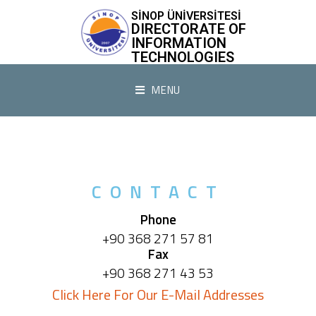
SİNOP ÜNİVERSİTESİ
DIRECTORATE OF
INFORMATION
TECHNOLOGIES
MENU
CONTACT
Phone
+90 368 271 57 81
Fax
+90 368 271 43 53
(yeni sek
Click Here For Our E-Mail Addresses