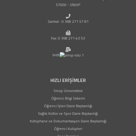
57000 - SİNOP
Santral : 0 368 271 57 81
Fax: 0 368 271 43 53
bidb
HIZLI ERİŞİMLER
(yeni sekmede açılır)
Sinop Üniversitesi
(yeni sekmede açılır)
Öğrenci Bilgi Sistemi
(yeni sekmede açılır)
Öğrenci İşleri Daire Başkanlığı
(yeni sekmede açılır)
Sağlık Kültür ve Spor Daire Başkanlığı
(yeni sekmede açıl
Kütüphane ve Dokumantasyon Daire Başkanlığı
(yeni sekmede açılır)
Öğrenci Kulüpleri
(yeni sekmede açılır)